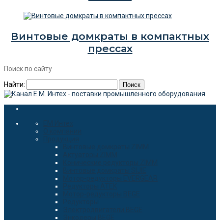
Винтовые домкраты в компактных
прессах
Поиск по сайту
Найти:
EM Интех
О компании
Продукция
Винтовые домкраты ZIMM
Актуаторы ZIMM
Конические редукторы ZIMM
Винтовые домкраты SIJIE
Мотор-редукторы EVERGEAR
Редукторы ATEK
Мотор-редукторы BEGE
Редукторы
Электродвигатели BEGE
Энкодеры BEGE