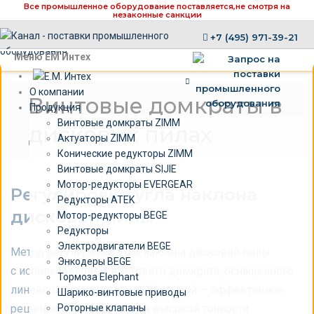
Все промышленное оборудование поставляется,
не смотря на
незаконные санкции
+7 (495) 971-39-21
×
Меню ЕМ Интех
О компании
Винтовые домкраты в
Продукция
Винтовые домкраты ZIMM
дисковых пилах
Актуаторы ZIMM
Конические редукторы ZIMM
Винтовые домкраты SIJIE
Мотор-редукторы EVERGEAR
Регулировка угла наклона
Редукторы ATEK
дисковой пилы
Мотор-редукторы BEGE
Редукторы
Электродвигатели BEGE
Метод регулировки угла наклона дисковой пилы
Энкодеры BEGE
с использованием винтового домкрата, оснащенного
Тормоза Elephant
линейной измерительной системой — эффективное
Шарико-винтовые приводы
решение для обеспечения высокой точности
Роторные клапаны