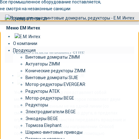
×
Все промышленное оборудование поставляется,
не смотря на незаконные санкции
+7 (495) 971-39-21
Меню ЕМ Интех
О компании
Продукция
Универсальные шарниры SIJIE
Винтовые домкраты ZIMM
Актуаторы ZIMM
Конические редукторы ZIMM
Винтовые домкраты SIJIE
Мотор-редукторы EVERGEAR
Редукторы ATEK
Универсальный шарнир представляет собой
Мотор-редукторы BEGE
механическое устройство, которое позволяет двум
Редукторы
валам, расположенным не на одной линии (со
Электродвигатели BEGE
смещением) друг относительно друга, в пределах
Энкодеры BEGE
ограниченного пространства передавать вращение и
Тормоза Elephant
крутящий момент в любом направлении. Способ
Шарико-винтовые приводы
соединения каждой пары валов с помощью