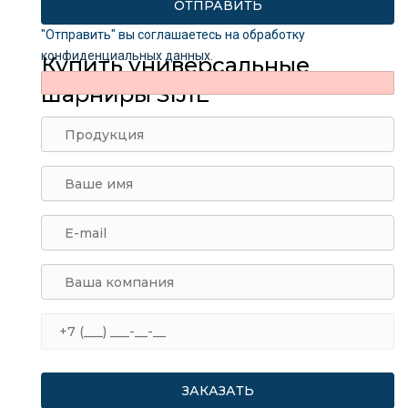
"Отправить" вы соглашаетесь на обработку
конфиденциальных данных
.
Купить универсальные
шарниры SIJIE