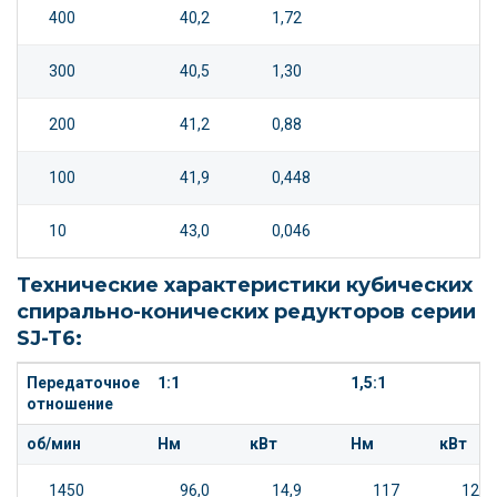
400
40,2
1,72
300
40,5
1,30
200
41,2
0,88
100
41,9
0,448
10
43,0
0,046
Технические характеристики кубических
спирально-конических редукторов серии
SJ-T6:
Передаточное
1:1
1,5:1
отношение
об/мин
Нм
кВт
Нм
кВт
1450
96,0
14,9
117
12,1