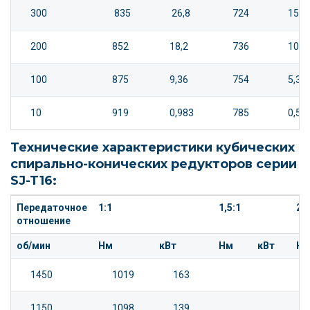
300
835
26,8
724
15,5
200
852
18,2
736
10,5
100
875
9,36
754
5,37
10
919
0,983
785
0,56
Технические характеристики кубических
спирально-конических редукторов серии
SJ-T16:
Передаточное
1:1
1,5:1
2:1
отношение
об/мин
Нм
кВт
Нм
кВт
Н
1450
1019
163
1150
1098
139