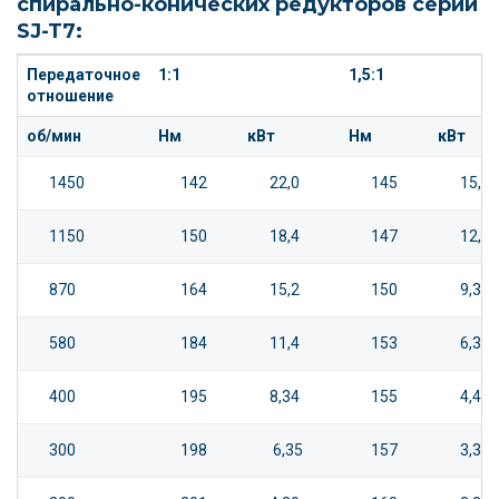
спирально-конических редукторов серии
SJ-T7:
Передаточное
1:1
1,5:1
отношение
об/мин
Нм
кВт
Нм
кВт
1450
142
22,0
145
15,0
1150
150
18,4
147
12,0
870
164
15,2
150
9,30
580
184
11,4
153
6,32
400
195
8,34
155
4,41
300
198
6,35
157
3,35