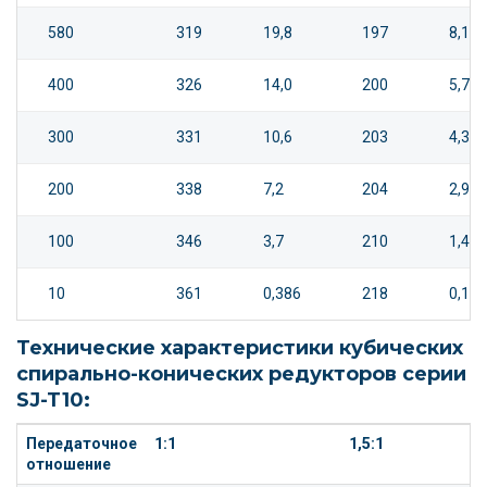
580
319
19,8
197
8,14
400
326
14,0
200
5,70
300
331
10,6
203
4,34
200
338
7,2
204
2,91
100
346
3,7
210
1,49
10
361
0,386
218
0,155
Технические характеристики кубических
спирально-конических редукторов серии
SJ-T10:
Передаточное
1:1
1,5:1
отношение