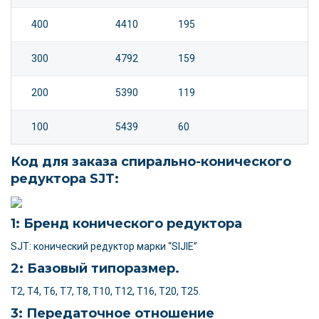
400
4410
195
300
4792
159
200
5390
119
100
5439
60
Код для заказа спирально-конического
редуктора SJT:
1: Бренд конического редуктора
SJT: конический редуктор марки “SIJIE”
2: Базовый типоразмер.
T2, T4, T6, T7, T8, T10, T12, T16, T20, T25.
3: Передаточное отношение