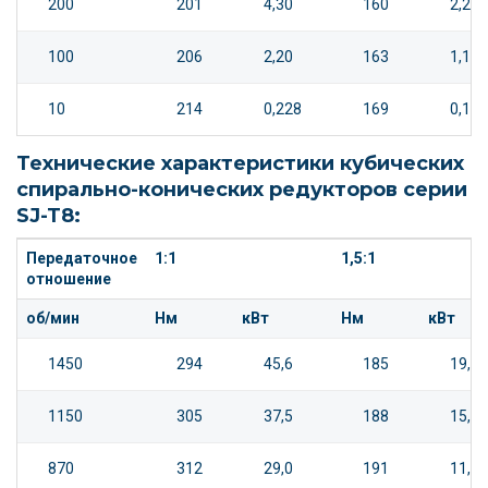
200
201
4,30
160
2,28
100
206
2,20
163
1,16
10
214
0,228
169
0,12
Технические характеристики кубических
спирально-конических редукторов серии
SJ-T8:
Передаточное
1:1
1,5:1
отношение
об/мин
Нм
кВт
Нм
кВт
1450
294
45,6
185
19,1
1150
305
37,5
188
15,4
870
312
29,0
191
11,8