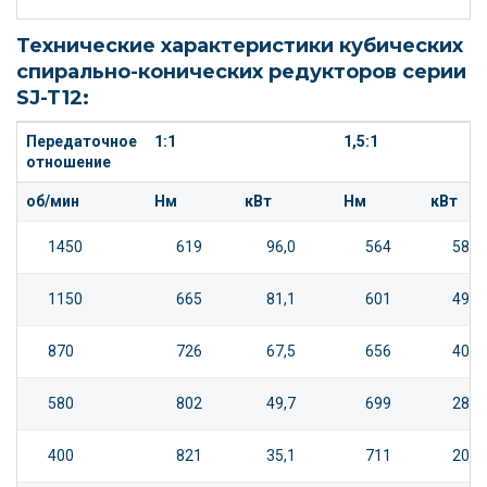
Технические характеристики кубических
спирально-конических редукторов серии
SJ-T12:
Передаточное
1:1
1,5:1
отношение
об/мин
Нм
кВт
Нм
кВт
1450
619
96,0
564
58,3
1150
665
81,1
601
49,2
870
726
67,5
656
40,7
580
802
49,7
699
28,9
400
821
35,1
711
20,3