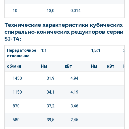
10
13,0
0,014
Технические характеристики кубических
спирально-конических редукторов серии
SJ-T4:
Передаточное
1:1
1,5:1
2:1
отношение
об/мин
Нм
кВт
Нм
кВт
Н
1450
31,9
4,94
1150
34,1
4,19
870
37,2
3,46
580
39,5
2,45