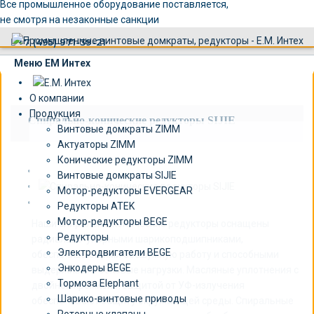
×
Все промышленное оборудование поставляется,
не смотря на незаконные санкции
+7 (495) 971-39-21
Меню ЕМ Интех
О компании
Продукция
Спирально-конические редукторы SIJIE
Винтовые домкраты ZIMM
Актуаторы ZIMM
Конические редукторы ZIMM
Винтовые домкраты SIJIE
Мотор-редукторы EVERGEAR
Редукторы ATEK
Мотор-редукторы BEGE
Наши спирально-конические редукторы оснащены
Редукторы
радиально-упорными шарикоподшипниками,
Электродвигатели BEGE
обеспечивающими бесшумную работу и способными
Энкодеры BEGE
выдерживать боковые нагрузки. Масляные уплотнения с
Тормоза Elephant
двойной кромкой и защитой от УФ-излучения
Шарико-винтовые приводы
обеспечивают защиту окружающей среды. Спиральные