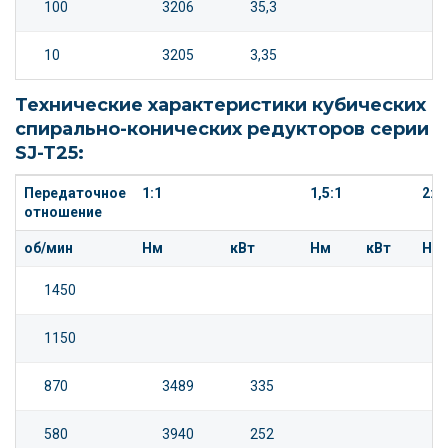
100
3206
35,3
10
3205
3,35
Технические характеристики кубических
спирально-конических редукторов серии
SJ-T25:
Передаточное
1:1
1,5:1
2:1
отношение
об/мин
Нм
кВт
Нм
кВт
Нм
1450
1150
870
3489
335
580
3940
252