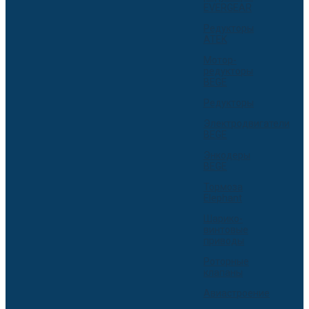
EVERGEAR
Редукторы
ATEK
Мотор-
редукторы
BEGE
Редукторы
Электродвигатели
BEGE
Энкодеры
BEGE
Тормоза
Elephant
Шарико-
винтовые
приводы
Роторные
клапаны
Авиастроение