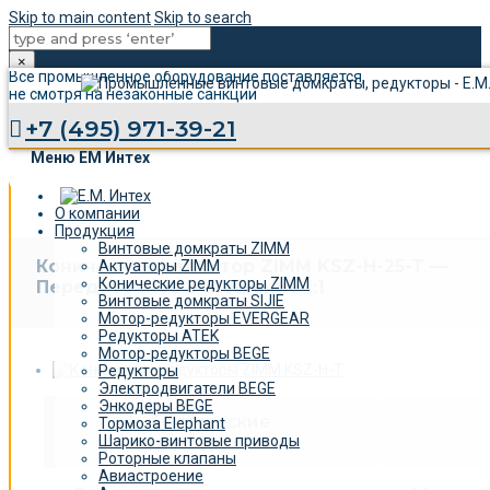
Skip to main content
Skip to search
×
Все промышленное оборудование поставляется,
не смотря на незаконные санкции
+7 (495) 971-39-21
Меню ЕМ Интех
О компании
Продукция
Винтовые домкраты ZIMM
Конический редуктор ZIMM KSZ-H-25-T —
Актуаторы ZIMM
Конические редукторы ZIMM
Передаточное отношение 1:1
Винтовые домкраты SIJIE
Мотор-редукторы EVERGEAR
Редукторы ATEK
Мотор-редукторы BEGE
Редукторы
Электродвигатели BEGE
Энкодеры BEGE
Технические
Тормоза Elephant
характеристики
Шарико-винтовые приводы
Роторные клапаны
Авиастроение