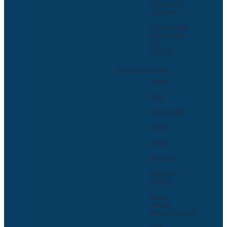
Антенные
системы
Конические
редукторы
EM
INTECH
Производители
Zimm
SIJIE
EVERGEAR
ATEK
Bege
Stroeter
Elephant
Brakes
Neue-
Jaeger
Maschinenbau