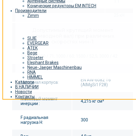
Антенные системы
Передаточное отношение:
1:1
Конические редукторы EM INTECH
Производители
Размер:
25 кН
Zimm
Допустимый крутящий момент
(приводной вал) при различных
SIJIE
скоростях мин-1:
EVERGEAR
ATEK
Bege
100 / 72; 500 / 71; 1000 / 60; 1500 / 52,5; 3000 / 42
Stroeter
Elephant Brakes
Neue-Jaeger Maschinenbau
RNA
HIMMEL
EN AW-6082 T6
Каталоги
Материал корпуса:
(AlMgSi1 F28)
В НАЛИЧИИ
Новости
Контакты
Массовый момент
4,215 кг см²
инерции :
F радиальная
300
нагрузка Н: