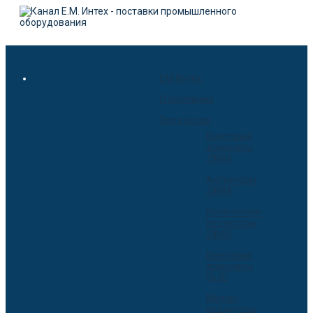
EM Интех
О компании
Продукция
Винтовые
домкраты
ZIMM
Актуаторы
ZIMM
Конические
редукторы
ZIMM
Винтовые
домкраты
SIJIE
Мотор-
редукторы