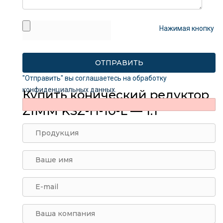
Нажимая кнопку
"Отправить" вы соглашаетесь на обработку
конфиденциальных данных
.
Купить конический редуктор
ZIMM KSZ-H-10-L — 1:1