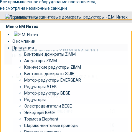
×
Все промышленное оборудование поставляется,
не смотря на незаконные санкции
+7 (495) 971-39-21
Меню ЕМ Интех
О компании
Продукция
Конический редуктор ZIMM KSZ-H-10-L —
Винтовые домкраты ZIMM
Передаточное отношение 1:1
Актуаторы ZIMM
Конические редукторы ZIMM
Винтовые домкраты SIJIE
Мотор-редукторы EVERGEAR
Редукторы ATEK
Технические
Мотор-редукторы BEGE
характеристики
Редукторы
Электродвигатели BEGE
Передаточное отношение:
1:1
Энкодеры BEGE
Тормоза Elephant
Размер:
10
Шарико-винтовые приводы
кН