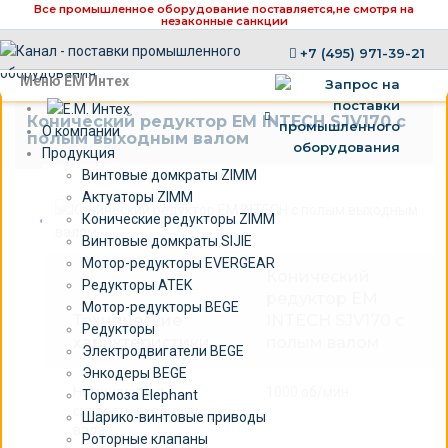
Все промышленное оборудование поставляется,
не смотря на
незаконные санкции
+7 (495) 971-39-21
×
Меню ЕМ Интех
Конический редуктор EM INTECH SJV170 с
О компании
полым выходным валом
Продукция
Винтовые домкраты ZIMM
Актуаторы ZIMM
Конические редукторы ZIMM
Винтовые домкраты SIJIE
Мотор-редукторы EVERGEAR
Конический
Редукторы ATEK
редуктор EM
Мотор-редукторы BEGE
Технические
INTECH SJV170 c
Редукторы
характеристики
полым валом
Электродвигатели BEGE
Энкодеры BEGE
Номинальная
1000 об/мин
Тормоза Elephant
скорость входного
Шарико-винтовые приводы
вала:
Роторные клапаны