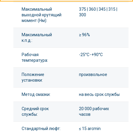
Максимальный
375 | 360 | 345 | 315 |
выходной крутящий
300
момент (Нм):
Максимальный
≥ 96%
к.п.д.:
Рабочая
-25°С ̴ +90°С
температура:
Положение
произвольное
установки:
Метод смазки:
на весь срок службы
Средний срок
20 000 рабочих
службы:
часов
Стандартный люфт:
≤ 15 arcmin