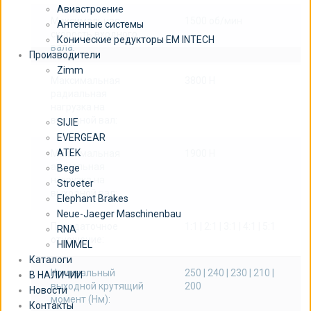
Авиастроение
Максимальная
1500 об/мин
Антенные системы
скорость входного
Конические редукторы EM INTECH
вала:
Производители
Zimm
Максимальная
3800 Н
радиальная
нагрузка на
выходной вал:
SIJIE
EVERGEAR
ATEK
Максимальная
1900 Н
аксиальная
Bege
нагрузка на
Stroeter
выходной вал:
Elephant Brakes
Neue-Jaeger Maschinenbau
Передаточное
1:1 | 2:1 | 3:1 | 4:1 | 5:1
RNA
отношение:
HIMMEL
Каталоги
Номинальный
250 | 240 | 230 | 210 |
В НАЛИЧИИ
выходной крутящий
200
Новости
момент (Нм):
Контакты