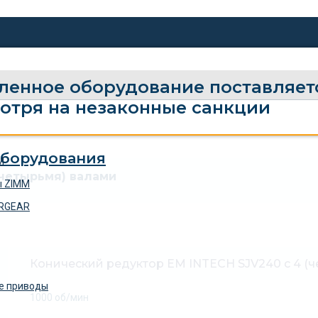
енное оборудование поставляетс
мотря на незаконные санкции
M
(четырьмя) валами
ы ZIMM
ERGEAR
Конический редуктор EM INTECH SJV240 c 4 (
е приводы
1000 об/мин