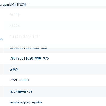
1500 об/мин
кторы EM INTECH
9600 Н
4800 Н
1:1 | 2:1 | 3:1 | 4:1 | 5:1
au
530 | 600 | 680 | 660 | 650
795 | 900 | 1020 | 990 | 975
≥ 96%
-25°С ̴ +90°С
произвольное
на весь срок службы