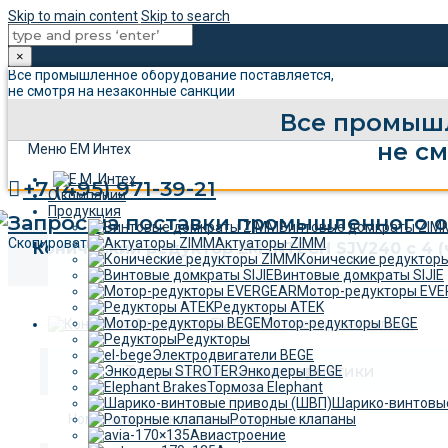
Skip to main content
Skip to search
×
Все промышленное оборудование поставляется,
не смотря на незаконные санкции
Все промышл
не с
Меню ЕМ Интех
+7 (495) 971-39-21
О компании
Продукция
Винтовые домкраты ZIM
Скопировать
Актуаторы ZIMM
Конический редуктор EM INTECH SJV240 с 4 
Конические редуктор
Винтовые домкраты SIJIE
Мотор-редукторы EV
Редукторы ATEK
Мотор-редукторы BEGE
Редукторы
Электродвигатели BEGE
Технические характеристики
Энкодеры BEGE
Тормоза Elephant
Шарико-винтовы
Номинальная скорость входного вала:
Роторные клапаны
Авиастроение