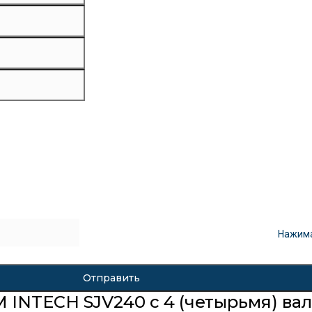
Нажима
 INTECH SJV240 с 4 (четырьмя) ва