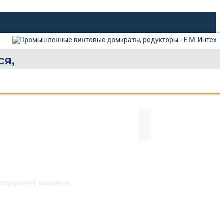
я,
четырьмя) валами