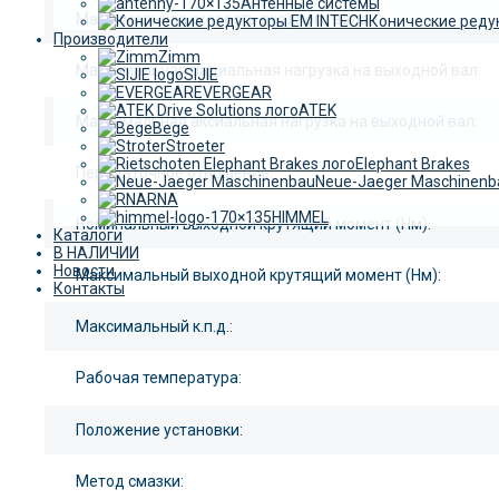
Антенные системы
Максимальная скорость входного вала:
Конические реду
Производители
Zimm
Максимальная радиальная нагрузка на выходной вал:
SIJIE
EVERGEAR
ATEK
Максимальная аксиальная нагрузка на выходной вал:
Bege
Stroeter
Elephant Brakes
Передаточное отношение:
Neue-Jaeger Maschinenb
RNA
HIMMEL
Номинальный выходной крутящий момент (Нм):
Каталоги
В НАЛИЧИИ
Новости
Максимальный выходной крутящий момент (Нм):
Контакты
Максимальный к.п.д.:
Рабочая температура:
Положение установки:
Метод смазки: