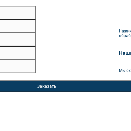
Нажим
обраб
Наш
Мы ох