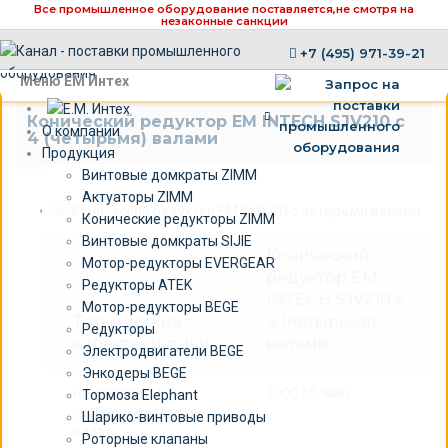
Все промышленное оборудование поставляется,
не смотря на
незаконные санкции
+7 (495) 971-39-21
×
Меню ЕМ Интех
Конический редуктор EM INTECH SJV210 с
О компании
4 (четырьмя) валами
Продукция
Винтовые домкраты ZIMM
Актуаторы ZIMM
Конические редукторы ZIMM
Винтовые домкраты SIJIE
Конический
Мотор-редукторы EVERGEAR
редуктор EM
Редукторы ATEK
INTECH SJV210 c
Мотор-редукторы BEGE
Технические
4 (четырьмя)
Редукторы
характеристики
валами
Электродвигатели BEGE
Энкодеры BEGE
Номинальная
1000 об/мин
Тормоза Elephant
скорость входного
Шарико-винтовые приводы
вала:
Роторные клапаны