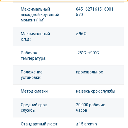
Максимальный
645 | 627 | 615 | 600 |
выходной крутящий
570
момент (Нм):
Максимальный
≥ 96%
к.п.д.:
Рабочая
-25°С ̴ +90°С
температура:
Положение
произвольное
установки:
Метод смазки:
на весь срок службы
Средний срок
20 000 рабочих
службы:
часов
Стандартный люфт:
≤ 15 arcmin