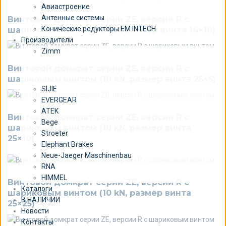
Авиастроение
Антенные системы
Винтовой домкрат серии ZE, версии R c
Конические редукторы EM INTECH
шариковым винтом (5 kN, размер винта 16×10)
Производители
Zimm
Винтовой домкрат серии ZE, версии R c
шариковым винтом (10 kN, размер винта 25×5)
SIJIE
EVERGEAR
ATEK
Винтовой домкрат серии ZE, версии R c
Bege
шариковым винтом (10 kN, размер винта
Stroeter
25×10)
Elephant Brakes
Neue-Jaeger Maschinenbau
RNA
HIMMEL
Винтовой домкрат серии ZE, версии R c
Каталоги
шариковым винтом (10 kN, размер винта
В НАЛИЧИИ
25×25)
Новости
Контакты