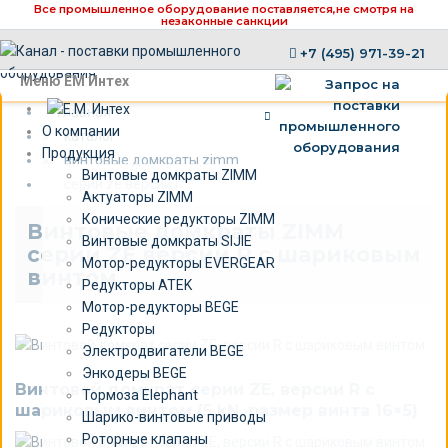
Все промышленное оборудование поставляется,
не смотря на
незаконные санкции
+7 (495) 971-39-21
×
Меню ЕМ Интех
главная
О компании
»
каталог
Продукция
»
винтовые домкраты zimm
Винтовые домкраты ZIMM
»
серии ze версии r
Актуаторы ZIMM
Конические редукторы ZIMM
Винтовые домкраты ZIMM
Винтовые домкраты SIJIE
серии ZE версии R c шариковым
Мотор-редукторы EVERGEAR
винтом
Редукторы ATEK
Мотор-редукторы BEGE
Редукторы
Электродвигатели BEGE
Энкодеры BEGE
Винтовой домкрат серии ZE, версии R c
Тормоза Elephant
шариковым винтом (5 kN, размер винта 16×5)
Шарико-винтовые приводы
Роторные клапаны