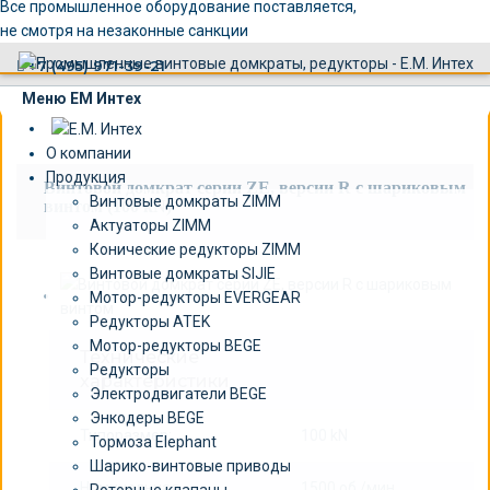
×
Все промышленное оборудование поставляется,
не смотря на незаконные санкции
+7 (495) 971-39-21
Меню ЕМ Интех
О компании
Продукция
Винтовой домкрат серии ZE, версии R c шариковым
Винтовые домкраты ZIMM
винтом (100 kN)
Актуаторы ZIMM
Конические редукторы ZIMM
Винтовые домкраты SIJIE
Мотор-редукторы EVERGEAR
Редукторы ATEK
Мотор-редукторы BEGE
Технические
Редукторы
характеристики
Электродвигатели BEGE
Энкодеры BEGE
Типоразмер:
100 kN
Тормоза Elephant
Шарико-винтовые приводы
Номинальная
1500 об./мин