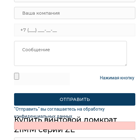
Нажимая кнопку
"Отправить" вы соглашаетесь на обработку
конфиденциальных данных
.
Купить винтовой домкрат
ZIMM серии ZE