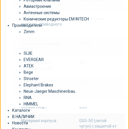
Роторные клапаны
скорость:
Авиастроение
Антенные системы
Максимальная
1800 об./мин
Конические редукторы EM INTECH
скорость приводного
Производители
вала:
Zimm
Стандартный размер
50×50
винта:
SIJIE
EVERGEAR
Динамическая
84,7
ATEK
нагрузка на ШВП:
Bege
Stroeter
Статическая
143,1
Elephant Brakes
нагрузка на ШВП
Neue-Jaeger Maschinenbau
Co=Coa:
RNA
HIMMEL
Осевой люфт:
0,03
Каталоги
В НАЛИЧИИ
Материал корпуса:
GGG-50 (литой
Новости
чугун) с защитой от