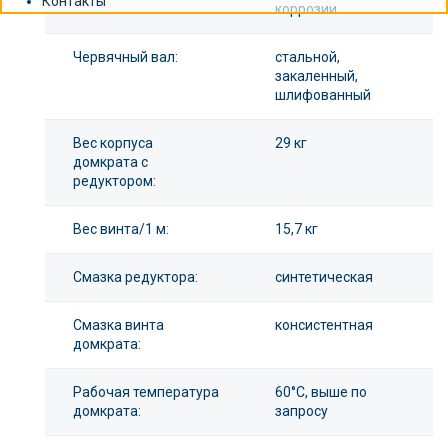
Контакты
коррозии
Червячный вал:
стальной,
закаленный,
шлифованный
Вес корпуса
29 кг
домкрата с
редуктором:
Вес винта/1 м:
15,7 кг
Смазка редуктора:
синтетическая
Смазка винта
консистентная
домкрата:
Рабочая температура
60°С, выше по
домкрата:
запросу