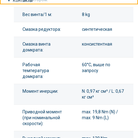
Контакты
Вес винта/1 м:
8 kg
Смазка редуктора:
синтетическая
Смазка винта
консистентная
домкрата:
Рабочая
60°С, выше по
температура
запросу
домкрата:
Момент инерции:
N: 0,97 кг см² / L: 0,67
кг см²
Приводной момент
max. 19,8 Nm (N) /
(при номинальной
max. 9 Nm (L)
скорости):