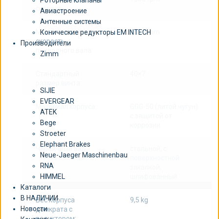
Роторные клапаны
скорость:
Авиастроение
Антенные системы
Максимальная
1800 rpm
Конические редукторы EM INTECH
скорость
Производители
приводного вала:
Zimm
Стандартный
40×7
размер винта:
SIJIE
EVERGEAR
Материал корпуса:
GGG-50 (литой чугун)
ATEK
с защитой от
Bege
коррозии
Stroeter
Elephant Brakes
Червячный вал:
стальной, с
Neue-Jaeger Maschinenbau
поверхностной
RNA
закалкой,
шлифованный
HIMMEL
Каталоги
В НАЛИЧИИ
Вес корпуса
9,5 kg
Новости
домкрата с
редуктором: