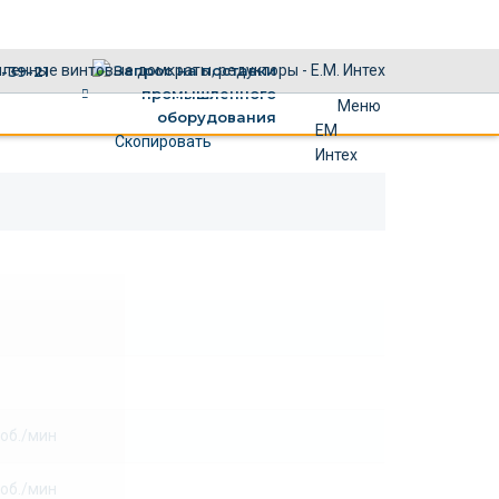
×
1-39-21
Меню
ЕМ
Скопировать
Интех
 об./мин
 об./мин