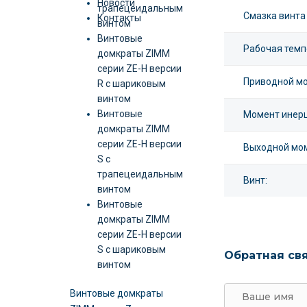
Новости
трапецеидальным
Смазка винта
Контакты
винтом
Винтовые
Рабочая темп
домкраты ZIMM
серии ZE-H версии
Приводной мо
R c шариковым
винтом
Винтовые
Момент инерц
домкраты ZIMM
серии ZE-H версии
Выходной мом
S c
трапецеидальным
Винт:
винтом
Винтовые
домкраты ZIMM
серии ZE-H версии
S c шариковым
Обратная св
винтом
Винтовые домкраты