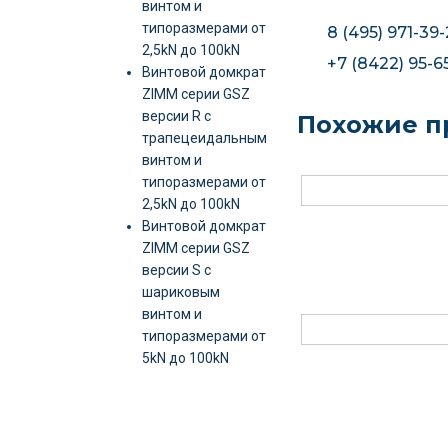
винтом и
типоразмерами от
8 (495) 971-39-
2,5kN до 100kN
+7 (8422) 95-6
Винтовой домкрат
ZIMM серии GSZ
версии R c
Похожие п
трапецеидальным
винтом и
типоразмерами от
2,5kN до 100kN
Винтовой домкрат
ZIMM серии GSZ
версии S c
шариковым
винтом и
типоразмерами от
5kN до 100kN