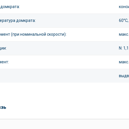
 домкрата:
конс
ература домкрата:
60°С
мент (при номинальной скорости):
макс.
ии:
N: 1,
ент:
макс
выдв
язь