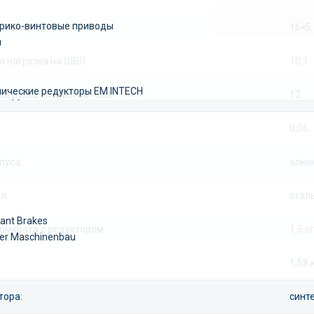
рико-винтовые приводы
размер винта:
16×5
ы
 нагрузка на ШВП:
10,1
ические редукторы EM INTECH
нагрузка на ШВП Co=Coa:
12
0,06
пуса:
алюм
л:
стал
ant Brakes
домкрата с редуктором:
1,5 кг
er Maschinenbau
:
1,58 
тора:
синт