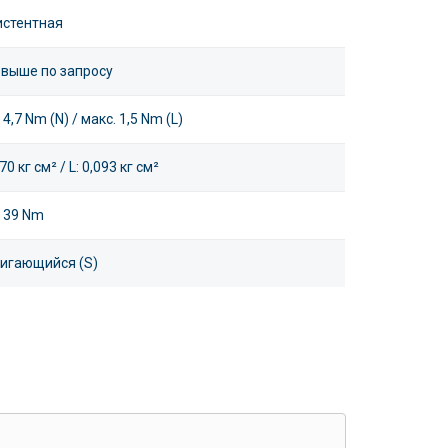
истентная
, выше по запросу
 4,7 Nm (N) / макс. 1,5 Nm (L)
170 кг см² / L: 0,093 кг см²
. 39 Nm
игающийся (S)