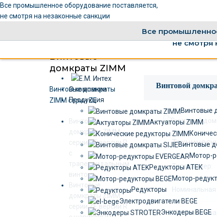
Все промышленное оборудование поставляется,
не смотря на незаконные санкции
Все промышленное
не смотря 
Винтовые
домкраты ZIMM
Винтовой домкра
Винтовые домкраты
О компании
Продукция
ZIMM серии ZE
Винтовые 
Винтовые
Актуаторы ZIMM
домкраты ZIMM
Коничес
Техническ
серии ZE версии R
Винтовые д
c
Мотор-р
трапецеидальным
Типоразмер:
Редукторы ATEK
винтом
Мотор-редук
Винтовые
Номинальная 
Редукторы
домкраты ZIMM
Электродвигатели BEGE
серии ZE версии R
Энкодеры BEGE
Максимальная