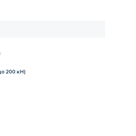
ы
до 200 кН)