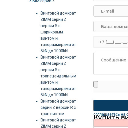
ZIMM серии Z
Винтовой домкрат
ZIMM серии Z
версии S c
шариковым
винтом и
типоразмерами от
5kN до 1000kN
Винтовой домкрат
ZIMM серии Z
версии S c
трапецеидальным
винтом и
типоразмерами от
5kN до 1000kN
Винтовой домкрат
серии Z версии R c
трап винтом
соглашаетесь на 
Купить в
Винтовой домкрат
ZIMM серии Z