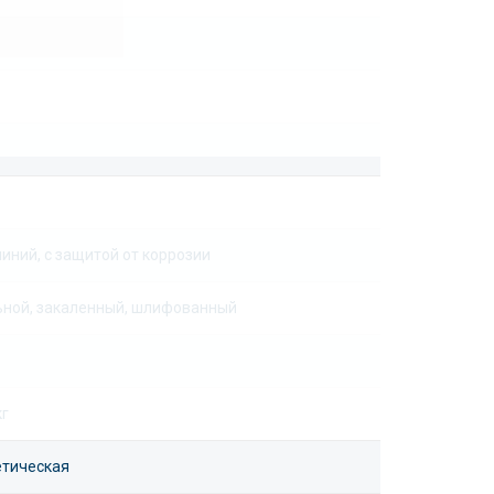
иний, с защитой от коррозии
ьной, закаленный, шлифованный
кг
етическая