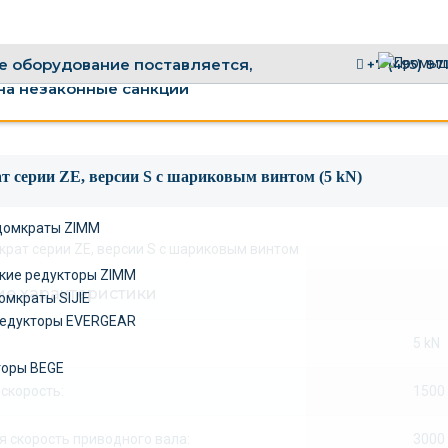
 оборудование поставляется,
+7 (495) 97
на незаконные санкции
т серии ZE, версии S c шариковым винтом (5 kN)
домкраты ZIMM
кие редукторы ZIMM
ие характеристики
омкраты SIJIE
едукторы EVERGEAR
5 kN
торы BEGE
скорость:
1500
 скорость приводного вала:
3000