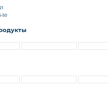
21
5-50
родукты