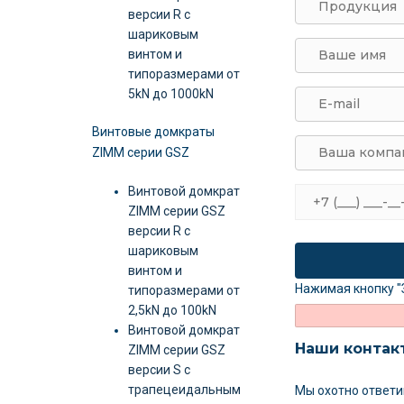
версии R c
шариковым
винтом и
типоразмерами от
5kN до 1000kN
Винтовые домкраты
ZIMM серии GSZ
Винтовой домкрат
ZIMM серии GSZ
версии R c
шариковым
винтом и
Нажимая кнопку "
типоразмерами от
2,5kN до 100kN
Винтовой домкрат
Наши контак
ZIMM серии GSZ
версии S c
трапецеидальным
Мы охотно ответи