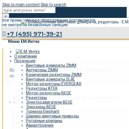
Skip to main content
Skip to search
×
Все промышленное оборудование поставляется,
не смотря на незаконные санкции
+7 (495) 971-39-21
Меню ЕМ Интех
О компании
Продукция
Винтовые домкраты ZIMM
Винтовой домкрат серии ZE, версии S c
Актуаторы ZIMM
Конические редукторы ZIMM
шариковым винтом (5 kN)
Винтовые домкраты SIJIE
Мотор-редукторы EVERGEAR
Редукторы ATEK
Мотор-редукторы BEGE
Редукторы
Электродвигатели BEGE
Энкодеры BEGE
Тормоза Elephant
Технические
Шарико-винтовые приводы
характеристики
Роторные клапаны
Авиастроение