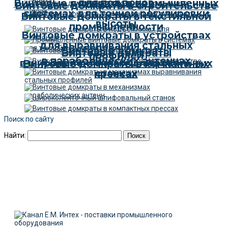
для поддонов
Винтовые домкраты в промышленных
Винтовые домкраты в строительстве
системах для точной регулировки
Винтовые домкраты в текстильной
высоты
промышленности
Винтовые домкраты в устройствах
для выравнивания стальных
Винтовые домкраты
Винтовые домкраты
профилей
в параболических антеннах
в широколенточных шлифовальных
Винтовые домкраты в компактных
станках
прессах
Поиск по сайту
Найти: