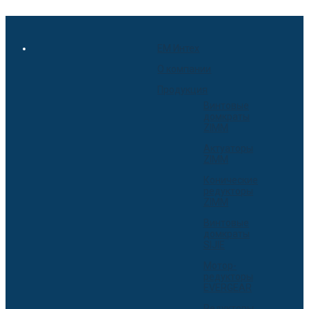
EM Интех
О компании
Продукция
Винтовые
домкраты
ZIMM
Актуаторы
ZIMM
Конические
редукторы
ZIMM
Винтовые
домкраты
SIJIE
Мотор-
редукторы
EVERGEAR
Редукторы