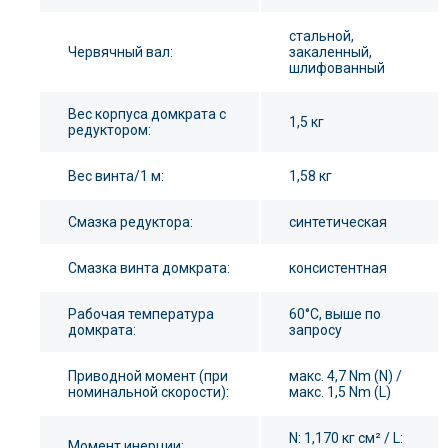
стальной,
Червячный вал:
закаленный,
шлифованный
Вес корпуса домкрата с
1,5 кг
редуктором:
Вес винта/1 м:
1,58 кг
Смазка редуктора:
синтетическая
Смазка винта домкрата:
консистентная
Рабочая температура
60°С, выше по
домкрата:
запросу
Приводной момент (при
макс. 4,7 Nm (N) /
номинальной скорости):
макс. 1,5 Nm (L)
N: 1,170 кг см² / L:
Момент инерции: