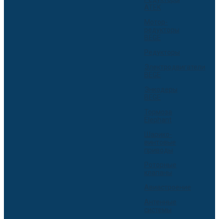
ATEK
Мотор-
редукторы
BEGE
Редукторы
Электродвигатели
BEGE
Энкодеры
BEGE
Тормоза
Elephant
Шарико-
винтовые
приводы
Роторные
клапаны
Авиастроение
Антенные
системы