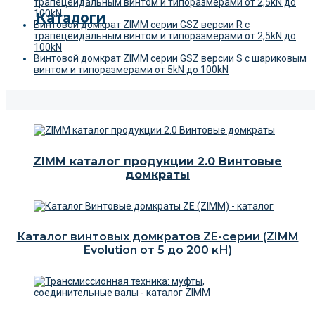
трапецеидальным винтом и типоразмерами от 2,5kN до
100kN
Каталоги
Винтовой домкрат ZIMM серии GSZ версии R c
трапецеидальным винтом и типоразмерами от 2,5kN до
100kN
Винтовой домкрат ZIMM серии GSZ версии S c шариковым
винтом и типоразмерами от 5kN до 100kN
ZIMM каталог продукции 2.0 Винтовые
домкраты
Каталог винтовых домкратов ZE-серии (ZIMM
Evolution от 5 до 200 кН)