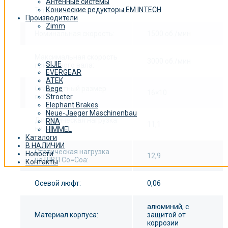
Антенные системы
Конические редукторы EM INTECH
Типоразмер:
5 kN
Производители
Zimm
Номинальная скорость:
1500 об./мин
Максимальная скорость
3000 об./мин
SIJIE
приводного вала:
EVERGEAR
ATEK
Стандартный размер
Bege
16×10
винта:
Stroeter
Elephant Brakes
Neue-Jaeger Maschinenbau
Динамическая нагрузка
RNA
11,1
на ШВП:
HIMMEL
Каталоги
В НАЛИЧИИ
Статическая нагрузка
Новости
12,9
на ШВП Co=Coa:
Контакты
Осевой люфт:
0,06
алюминий, с
Материал корпуса:
защитой от
коррозии