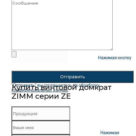
Нажимая кнопку
"Отправить" вы соглашаетесь на обработку
Купить винтовой домкрат
конфиденциальных данных
.
ZIMM серии ZE
Нажимая