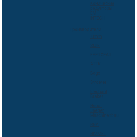
Конические
редукторы
EM
INTECH
Производители
Zimm
SIJIE
EVERGEAR
ATEK
Bege
Stroeter
Elephant
Brakes
Neue-
Jaeger
Maschinenbau
RNA
HIMMEL