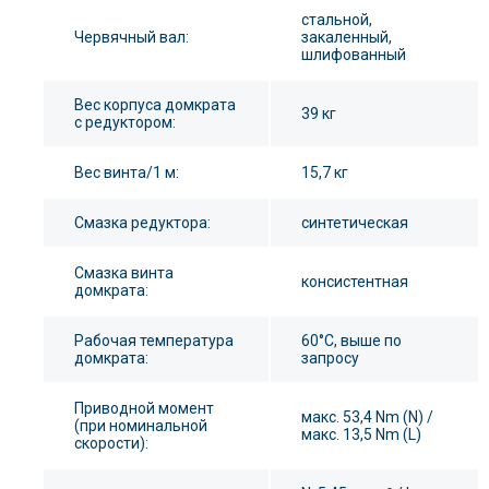
стальной,
Червячный вал:
закаленный,
шлифованный
Вес корпуса домкрата
39 кг
с редуктором:
Вес винта/1 м:
15,7 кг
Смазка редуктора:
синтетическая
Смазка винта
консистентная
домкрата:
Рабочая температура
60°С, выше по
домкрата:
запросу
Приводной момент
макс. 53,4 Nm (N) /
(при номинальной
макс. 13,5 Nm (L)
скорости):