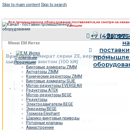
Skip to main content
Skip to search
Все промышленное оборудование поставляется,
не смотря на неза
санкции
+7 (495) 971
×
Меню ЕМ Интех
Винтовой домкрат серии ZE, версии S c
О компании
шариковым винтом (100 kN)
Продукция
Винтовые домкраты ZIMM
Актуаторы ZIMM
Конические редукторы ZIMM
Винтовые домкраты SIJIE
Мотор-редукторы EVERGEAR
Редукторы ATEK
Мотор-редукторы BEGE
Редукторы
Технические
Электродвигатели BEGE
характеристики
Энкодеры BEGE
Тормоза Elephant
Шарико-винтовые приводы
Типоразмер:
100 kN
Роторные клапаны
Авиастроение