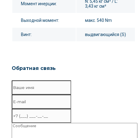
N: 5,45 кг см² / L:
Момент инерции:
3,43 кг см²
Выходной момент:
макс. 540 Nm
Винт:
выдвигающийся (S)
Обратная связь