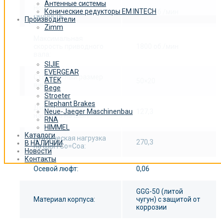
Антенные системы
Номинальная
Конические редукторы EM INTECH
1500 об./мин
скорость:
Производители
Zimm
Максимальная
скорость приводного
1800 об./мин
вала:
SIJIE
EVERGEAR
Стандартный размер
ATEK
50×20
винта:
Bege
Stroeter
Elephant Brakes
Динамическая
127,3
Neue-Jaeger Maschinenbau
нагрузка на ШВП:
RNA
HIMMEL
Каталоги
Статическая нагрузка
270,3
В НАЛИЧИИ
на ШВП Co=Coa:
Новости
Контакты
Осевой люфт:
0,06
GGG-50 (литой
Материал корпуса:
чугун) с защитой от
коррозии