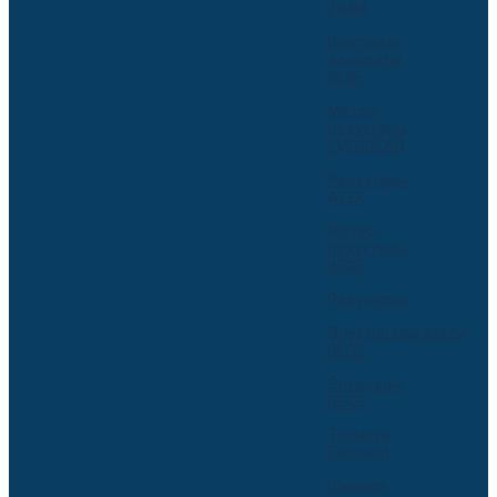
ZIMM
Винтовые
домкраты
SIJIE
Мотор-
редукторы
EVERGEAR
Редукторы
ATEK
Мотор-
редукторы
BEGE
Редукторы
Электродвигатели
BEGE
Энкодеры
BEGE
Тормоза
Elephant
Шарико-