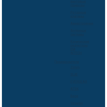
винтовые
приводы
Роторные
клапаны
Авиастроение
Антенные
системы
Конические
редукторы
EM
INTECH
Производители
Zimm
SIJIE
EVERGEAR
ATEK
Bege
Stroeter