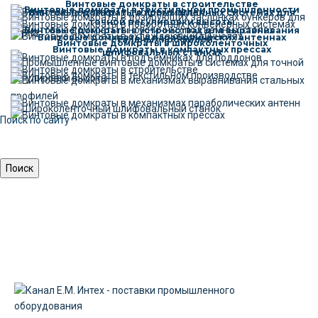
Винтовые домкраты в строительстве
Винтовые домкраты в текстильной промышленности
Винтовые домкраты в промышленных системах для
точной регулировки высоты
Винтовые домкраты в устройствах для выравнивания
Винтовые домкраты в параболических антеннах
стальных профилей
Винтовые домкраты в широколенточных
Винтовые домкраты в компактных прессах
шлифовальных станках
Поиск по сайту
Найти: