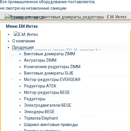
×
Все промышленное оборудование поставляется,
не смотря на незаконные санкции
+7 (495) 971-39-21
Меню ЕМ Интех
О компании
Продукция
Винтовой домкрат серии ZE-H, версии S c
Винтовые домкраты ZIMM
шариковым винтом (150 kN)
Актуаторы ZIMM
Конические редукторы ZIMM
Винтовые домкраты SIJIE
Мотор-редукторы EVERGEAR
Редукторы ATEK
Мотор-редукторы BEGE
Технические
Редукторы
характеристики
Электродвигатели BEGE
Энкодеры BEGE
Типоразмер:
150 kN
Тормоза Elephant
Шарико-винтовые приводы
Номинальная
1500 об./мин