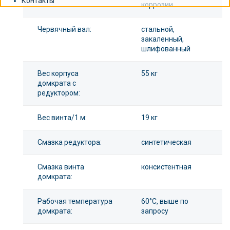
Контакты
коррозии
Червячный вал:
стальной,
закаленный,
шлифованный
Вес корпуса
55 кг
домкрата с
редуктором:
Вес винта/1 м:
19 кг
Смазка редуктора:
синтетическая
Смазка винта
консистентная
домкрата:
Рабочая температура
60°С, выше по
домкрата:
запросу