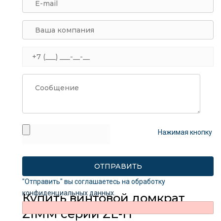
Нажимая кнопку
"Отправить" вы соглашаетесь на обработку
конфиденциальных данных
.
Купить винтовой домкрат
ZIMM серии ZE-H