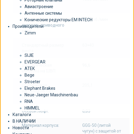
Роторные клапаны
скорость:
Авиастроение
Антенные системы
Максимальная
1800 об./мин
Конические редукторы EM INTECH
скорость приводного
Производители
вала:
Zimm
Стандартный размер
63×40
винта:
SIJIE
EVERGEAR
Динамическая
96,6
ATEK
нагрузка на ШВП:
Bege
Stroeter
Статическая
205,1
Elephant Brakes
нагрузка на ШВП
Neue-Jaeger Maschinenbau
Co=Coa:
RNA
HIMMEL
Осевой люфт:
0,03
Каталоги
В НАЛИЧИИ
Материал корпуса:
GGG-50 (литой
Новости
чугун) с защитой от