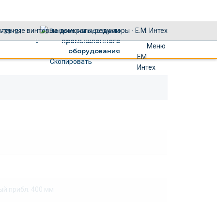
×
1-39-21
Меню
ЕМ
Скопировать
Интех
ый прибл. 400 мм