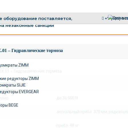
 оборудование поставляется,
+7 (495) 97
на незаконные санкции
.01 – Гидравлические тормоза
домкраты ZIMM
кие редукторы ZIMM
стики
омкраты SIJIE
едукторы EVERGEAR
илие:
до 36.000 Н
торы BEGE
аксиальный прибл. 370 мм; радиальн
прибл. 48 кг