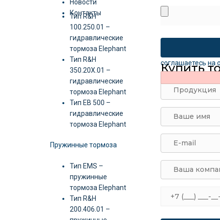
Новости
Контакты
Тип R&H
100.250.01 –
гидравлические
тормоза Elephant
Тип R&H
соглашаетесь на 
Купить т
350.20X.01 –
гидравлические
тормоза Elephant
Тип EB 500 –
гидравлические
тормоза Elephant
Пружинные тормоза
Тип EMS –
пружинные
тормоза Elephant
Тип R&H
200.406.01 –