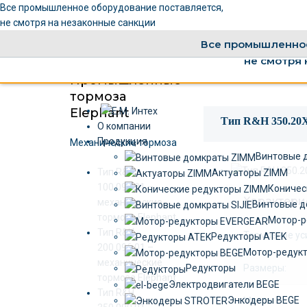
Все промышленное оборудование поставляется,
не смотря на незаконные санкции
Все промышленное
не смотря 
Промышленные
тормоза
Elephant
Тип R&H 350.20X
О компании
Продукция
Механические тормоза
Винтовые 
Тип R&H
Актуаторы ZIMM
100.098.01 –
Коничес
Характери
механические
Винтовые д
тормоза Elephant
Мотор-р
Тип R&H
Тормозное ус
Редукторы ATEK
200.096.01 –
Мотор-редук
механические
Размеры:
Редукторы
тормоза Elephant
Электродвигатели BEGE
Тип R&H
Энкодеры BEGE
Масса: