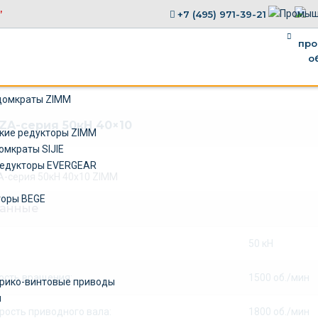
,
+7 (495) 971-39-21
×
домкраты ZIMM
ZA-серия 50кН 40×10
кие редукторы ZIMM
омкраты SIJIE
едукторы EVERGEAR
торы BEGE
данные
50 кН
ость вращения:
1500 об./мин
рико-винтовые приводы
ы
рость приводного вала:
1800 об./мин