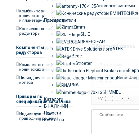
Антенные системы
Комбинированный
Вес:
Кон
коническо-цилиндрический
Производители
и планетарный редуктор
Zimm
Коническо-цилиндрические
редукторы
SIJIE
EVERGEAR
Обратная связь
Компоненты для
ATEK
редукторов
Bege
Stroeter
Комплекты шлифованных
конических зубчатых колес
Eleph
Neue-Jaeg
Цилиндрические зубчатые
колеса
RNA
HIMMEL
Приводы по
Каталоги
спецификации заказчика
В НАЛИЧИИ
Новости
Индивидуальные
приводные решения
Контакты