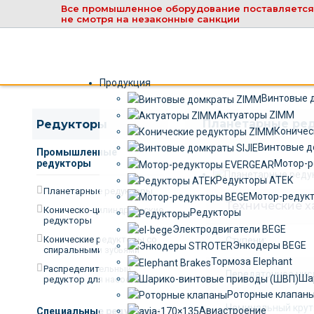
Все промышленное оборудование поставляется
не смотря на незаконные санкции
Продукция
Винтовые 
Актуаторы ZIMM
Планетарные ре
Редукторы
Коничес
Винтовые д
Промышленные
редукторы
Мотор-р
Редукторы ATEK
Планетарные редукторы
Мотор-редук
Технические х
Коническо-цилиндрические
Редукторы
редукторы
Электродвигатели BEGE
Конические редукторы со
Ступени:
Энкодеры BEGE
спиральными зубьями
Тормоза Elephant
Распределительный
Передаточное число
Ша
редуктор для насосов
Роторные клапан
Номинальный крут
Авиастроение
Специальные редукторы