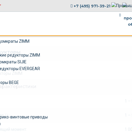
,
+7 (495) 971-39-21
×
домкраты ZIMM
дукторы
кие редукторы ZIMM
омкраты SIJIE
едукторы EVERGEAR
торы BEGE
арактеристики
1 – 
 / i :
1 –
рико-винтовые приводы
ы
ящий момент:
1 0