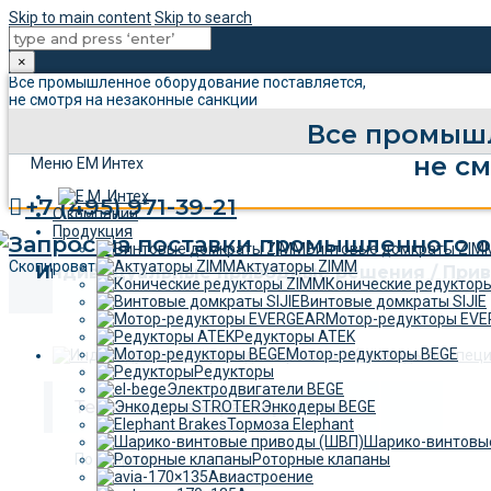
Skip to main content
Skip to search
×
Все промышленное оборудование поставляется,
не смотря на незаконные санкции
Все промышл
не с
Меню ЕМ Интех
+7 (495) 971-39-21
О компании
Продукция
Винтовые домкраты ZIM
Скопировать
Актуаторы ZIMM
Индивидуальные приводные решения / Прив
Конические редуктор
Винтовые домкраты SIJIE
Мотор-редукторы EV
Редукторы ATEK
Мотор-редукторы BEGE
Редукторы
Электродвигатели BEGE
Технические характеристики
Энкодеры BEGE
Тормоза Elephant
Шарико-винтовы
По запросу
Роторные клапаны
Авиастроение