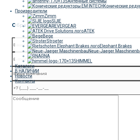
Антенные системы
Конические реду
Производители
Zimm
SIJIE
Обратная связь
EVERGEAR
ATEK
Bege
Stroeter
Elephant Brakes
Neue-Jaeger Maschinenb
RNA
HIMMEL
Каталоги
В НАЛИЧИИ
Новости
Контакты