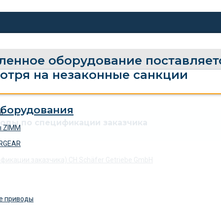
енное оборудование поставляетс
мотря на незаконные санкции
M
оды по спецификации заказчика
ы ZIMM
ERGEAR
е приводы