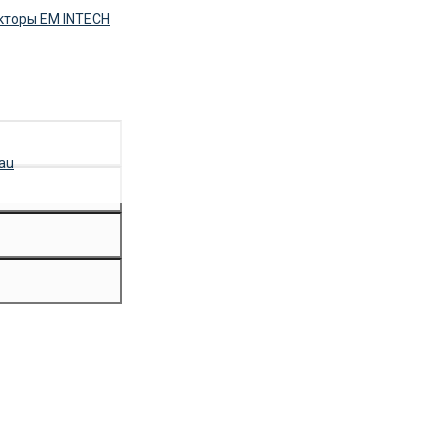
кторы EM INTECH
au