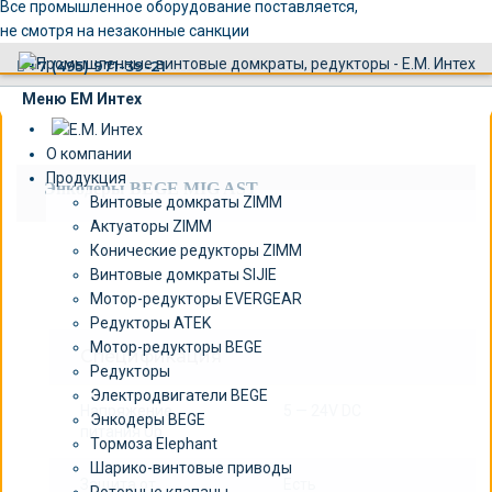
×
Все промышленное оборудование поставляется,
не смотря на незаконные санкции
+7 (495) 971-39-21
Меню ЕМ Интех
О компании
Продукция
Энкодеры BEGE MIG AST
Винтовые домкраты ZIMM
Актуаторы ZIMM
Конические редукторы ZIMM
Винтовые домкраты SIJIE
Мотор-редукторы EVERGEAR
Редукторы ATEK
Мотор-редукторы BEGE
Спецификация
Редукторы
Электродвигатели BEGE
Напряжение
5 — 24V DC
Энкодеры BEGE
питания Ub
Тормоза Elephant
Шарико-винтовые приводы
Защита от
Есть