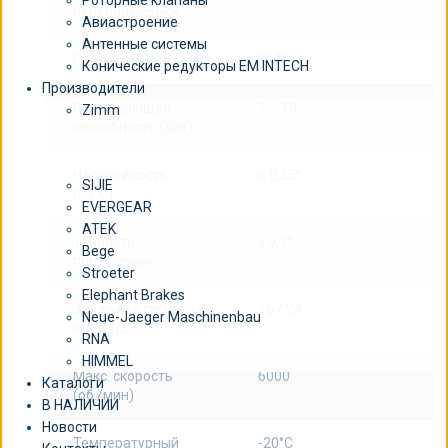
Роторные клапаны
переполюсовки
Авиастроение
Антенные системы
Предел измерения
360°
Конические редукторы EM INTECH
Производители
Разрешающая
1 … 18
Zimm
способность (бит)
Нелинейность
< 0,35°
SIJIE
(25°C)
EVERGEAR
ATEK
Точность
≤ 0,1°
Bege
повторения
Stroeter
Elephant Brakes
Задержка сигнала/
16 / 24
Neue-Jaeger Maschinenbau
макс. (µс)
RNA
HIMMEL
Макс. скорость
6000
Каталоги
(об./мин)
В НАЛИЧИИ
Новости
Температурный
-20°C