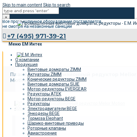
Skip to main content
Skip to search
×
Все промышленное оборудование поставляется,
не смотря на незаконные санкции
+7 (495) 971-39-21
Меню ЕМ Интех
О компании
Продукция
Винтовые домкраты ZIMM
Планетарный прецизионный редуктор Melior
Актуаторы ZIMM
Конические редукторы ZIMM
Motion 056-V-B-800
Винтовые домкраты SIJIE
Мотор-редукторы EVERGEAR
Редукторы ATEK
Мотор-редукторы BEGE
Редукторы
Электродвигатели BEGE
Энкодеры BEGE
Тормоза Elephant
Технические
Шарико-винтовые приводы
характеристики
Роторные клапаны
Авиастроение