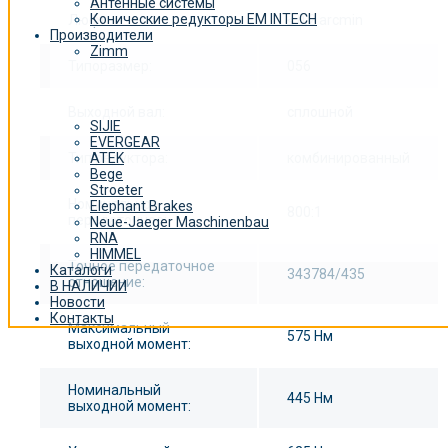
Антенные системы
Конические редукторы EM INTECH
Люфт
≤ 0,2 arcmin
Производители
Zimm
Типоразмер:
056
Выходной вал:
сплошной
SIJIE
EVERGEAR
Тип редуктора:
комбинированный
ATEK
Bege
Stroeter
Номинальное
Elephant Brakes
800:1
передаточное:
Neue-Jaeger Maschinenbau
RNA
HIMMEL
Точное передаточное
Каталоги
343784/435
отношение:
В НАЛИЧИИ
Новости
Контакты
Максимальный
575 Нм
выходной момент:
Номинальный
445 Нм
выходной момент: