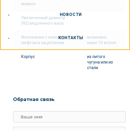
момент
НОВОСТИ
Увеличенный диаметр
(N2) медленного вала
Исполнение с низким
возможно
КОНТАКТЫ
люфтом в зацеплении
ниже 10 arcmin
Корпус
из литого
чугуна или из
стали
Обратная связь