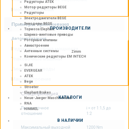
Редукторы ATEK
Мотор-редукторы BEGE
Необслуживаемый
Редукторы
Электродвигатели BEGE
Примеры применения
Энкодеры BEGE
ПРОИЗВОДИТЕЛИ
Тормоза Elephant
Шарико-винтовые приводы
Автоматизация
Роторные клапаны
Авиастроение
Редукторы отбора мощности
Антенные системы
Zimm
Конические редукторы EM INTECH
Упаковочные машины
SIJIE
Линейные приводы
EVERGEAR
ATEK
Машиностроение
Bege
Stroeter
Elephant Brakes
Спецификация
КАТАЛОГИ
Neue-Jaeger Maschinenbau
RNA
Передаточное
i = от 1:1,5 до
HIMMEL
отношение
1:2
В НАЛИЧИИ
Максимальный выходной
1200 Nm