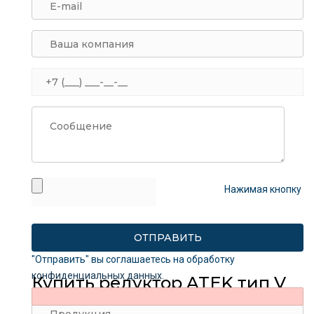
Нажимая кнопку
"Отправить" вы соглашаетесь на обработку
конфиденциальных данных
.
Купить редуктор ATEK тип V