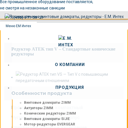
×
Все промышленное оборудование поставляется,
не смотря на незаконные санкции
+7 (495) 971-39-21
Меню ЕМ Интех
Редуктор ATEK тип V – Стандартные конические
редукторы
О КОМПАНИИ
ПРОДУКЦИЯ
Особенности продукта
Винтовые домкраты ZIMM
Прочный, мощный, компактный
Актуаторы ZIMM
Конические редукторы ZIMM
Чугунный или стальной корпус
Винтовые домкраты SIJIE
Мотор-редукторы EVERGEAR
Спиральное зубчатое зацепление