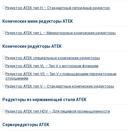
Редуктор ATEK тип H – Cтандартный гипоидный редуктор
Конические мини редукторы ATEK
Редуктор ATEK тип L – Миниатюрные конические редукторы
Конические редукторы ATEK
Редуктор ATEK специальные конические редукторы
Редуктор ATEK тип VL – Тип V с моторным фланцем
Редуктор ATEK тип VS — Тип V с повышающим передаточным
отношением
Редуктор ATEK тип V – Стандартные конические редукторы
Редукторы из нержавеющей стали ATEK
Редуктор ATEK тип HDV – Для пищевой промышленности
Серворедукторы ATEK