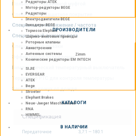
Редукторы ATEK
Полый вал с зажимной муфтой
Мотор-редукторы BEGE
Редукторы
Специальное защитное покрытие
Электродвигатели BEGE
Специальное напряжение / частота
Энкодеры BEGE
ПРОИЗВОДИТЕЛИ
Тормоза Elephant
Специальный диаметр вала
Шарико-винтовые приводы
Роторные клапаны
Специальные смазки
Авиастроение
Антенные системы
Zimm
Эффективное охлаждение
Конические редукторы EM INTECH
Биметаллический температурный выключатель
SIJIE
EVERGEAR
Термистор РТС для контроля температуры
ATEK
Bege
Защитный кожух от дождя
Stroeter
Elephant Brakes
КАТАЛОГИ
Neue-Jaeger Maschinenbau
RNA
HIMMEL
Спецификация
В НАЛИЧИИ
Передаточное
3,7:1 — 180:1