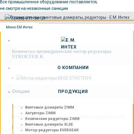
×
Все промышленное оборудование поставляется,
не смотря на незаконные санкции
+7 (495) 971-39-21
Меню ЕМ Интех
Коническо-цилиндрические мотор-редукторы
STROETER K
О КОМПАНИИ
Опции
ПРОДУКЦИЯ
Встроенный MIG-энкодер
Винтовые домкраты ZIMM
Актуаторы ZIMM
Сплошной вал с выходом на обе стороны (А и В)
Конические редукторы ZIMM
Винтовые домкраты SIJIE
Реактивный рычаг
Мотор-редукторы EVERGEAR