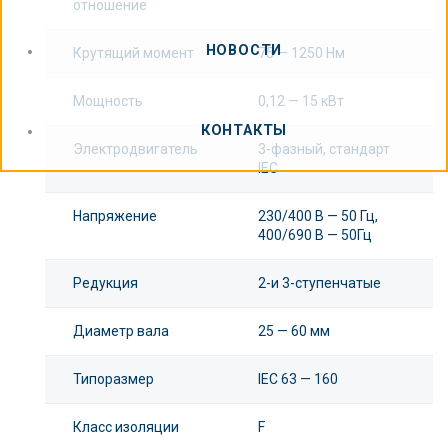
отношение
НОВОСТИ
Крутящий момент
75 — 1250 Нм
Мощность
0,12 — 15 кВт
КОНТАКТЫ
Электродвигатель
3-фазный, стандарт
IEC
Напряжение
230/400 В — 50 Гц,
400/690 В — 50Гц
Редукция
2-и 3-ступенчатые
Диаметр вала
25 — 60 мм
Типоразмер
IEC 63 — 160
Класс изоляции
F