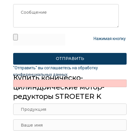
Нажимая кнопку
"Отправить" вы соглашаетесь на обработку
конфиденциальных данных
.
Купить коническо-
цилиндрические мотор-
редукторы STROETER K