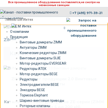
Все промышленное оборудование поставляется,
не смотря на
незаконные санкции
+7 (495) 971-39-21
×
Меню ЕМ Интех
О компании
Продукция
ZIMM
Винтовые домкраты ZIMM
Актуаторы ZIMM
Каталоги
Конические редукторы ZIMM
Винтовые домкраты SIJIE
Мотор-редукторы EVERGEAR
Редукторы ATEK
Мотор-редукторы BEGE
ZIMM каталог продукции 2.0 Винтовые
Редукторы
домкраты
Электродвигатели BEGE
Энкодеры BEGE
Тормоза Elephant
Шарико-винтовые приводы
Каталог винтовых домкратов ZE-серии (ZIMM
Роторные клапаны
Evolution от 5 до 200 кН)