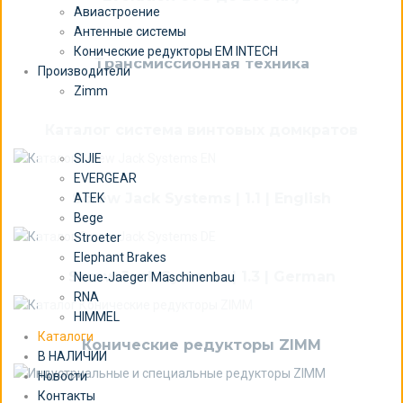
Авиастроение
Антенные системы
Конические редукторы EM INTECH
Трансмиссионная техника
Производители
Zimm
Каталог система винтовых домкратов
SIJIE
EVERGEAR
Screw Jack Systems | 1.1 | English
ATEK
Bege
Stroeter
Elephant Brakes
Screw Jack Systems | 1.3 | German
Neue-Jaeger Maschinenbau
RNA
HIMMEL
Каталоги
Конические редукторы ZIMM
В НАЛИЧИИ
Новости
Контакты